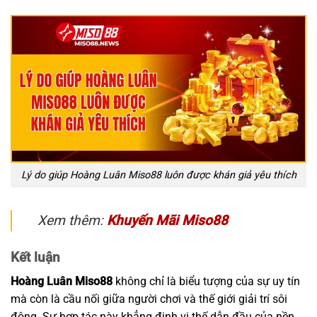
Lý do giúp Hoàng Luân Miso88 luôn được khán giả yêu thích
Xem thêm:
Khuyến Mãi Miso88
Kết luận
Hoàng Luân Miso88
không chỉ là biểu tượng của sự uy tín
mà còn là cầu nối giữa người chơi và thế giới giải trí sôi
động. Sự hợp tác này khẳng định vị thế dẫn đầu của nền