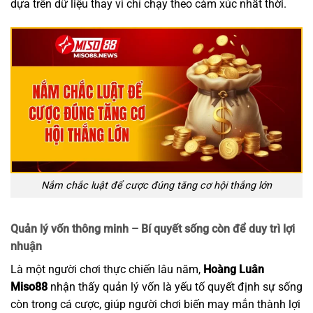
dựa trên dữ liệu thay vì chỉ chạy theo cảm xúc nhất thời.
Nắm chắc luật để cược đúng tăng cơ hội thắng lớn
Quản lý vốn thông minh – Bí quyết sống còn để duy trì lợi
nhuận
Là một người chơi thực chiến lâu năm,
Hoàng Luân
Miso88
nhận thấy quản lý vốn là yếu tố quyết định sự sống
còn trong cá cược, giúp người chơi biến may mắn thành lợi