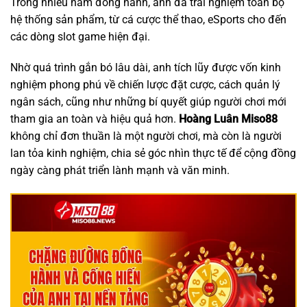
Trong nhiều năm đồng hành, anh đã trải nghiệm toàn bộ
hệ thống sản phẩm, từ cá cược thể thao, eSports cho đến
các dòng slot game hiện đại.
Nhờ quá trình gắn bó lâu dài, anh tích lũy được vốn kinh
nghiệm phong phú về chiến lược đặt cược, cách quản lý
ngân sách, cũng như những bí quyết giúp người chơi mới
tham gia an toàn và hiệu quả hơn.
Hoàng Luân Miso88
không chỉ đơn thuần là một người chơi, mà còn là người
lan tỏa kinh nghiệm, chia sẻ góc nhìn thực tế để cộng đồng
ngày càng phát triển lành mạnh và văn minh.