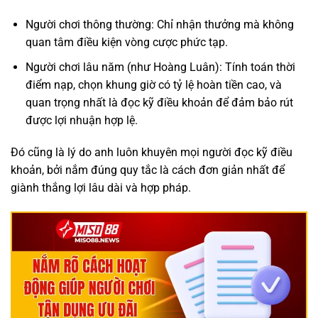
Người chơi thông thường: Chỉ nhận thưởng mà không
quan tâm điều kiện vòng cược phức tạp.
Người chơi lâu năm (như Hoàng Luân): Tính toán thời
điểm nạp, chọn khung giờ có tỷ lệ hoàn tiền cao, và
quan trọng nhất là đọc kỹ điều khoản để đảm bảo rút
được lợi nhuận hợp lệ.
Đó cũng là lý do anh luôn khuyên mọi người đọc kỹ điều
khoản, bởi nắm đúng quy tắc là cách đơn giản nhất để
giành thắng lợi lâu dài và hợp pháp.