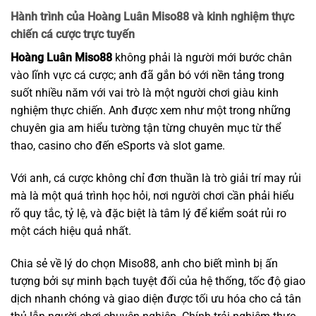
Hành trình của Hoàng Luân Miso88 và kinh nghiệm thực
chiến cá cược trực tuyến
Hoàng Luân Miso88
không phải là người mới bước chân
vào lĩnh vực cá cược; anh đã gắn bó với nền tảng trong
suốt nhiều năm với vai trò là một người chơi giàu kinh
nghiệm thực chiến. Anh được xem như một trong những
chuyên gia am hiểu tường tận từng chuyên mục từ thể
thao, casino cho đến eSports và slot game.
Với anh, cá cược không chỉ đơn thuần là trò giải trí may rủi
mà là một quá trình học hỏi, nơi người chơi cần phải hiểu
rõ quy tắc, tỷ lệ, và đặc biệt là tâm lý để kiểm soát rủi ro
một cách hiệu quả nhất.
Chia sẻ về lý do chọn Miso88, anh cho biết mình bị ấn
tượng bởi sự minh bạch tuyệt đối của hệ thống, tốc độ giao
dịch nhanh chóng và giao diện được tối ưu hóa cho cả tân