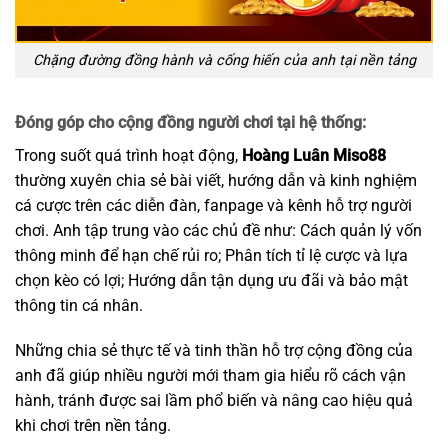
Chặng đường đồng hành và cống hiến của anh tại nền tảng
Đóng góp cho cộng đồng người chơi tại hệ thống:
Trong suốt quá trình hoạt động,
Hoàng Luân Miso88
thường xuyên chia sẻ bài viết, hướng dẫn và kinh nghiệm
cá cược trên các diễn đàn, fanpage và kênh hỗ trợ người
chơi. Anh tập trung vào các chủ đề như: Cách quản lý vốn
thông minh để hạn chế rủi ro; Phân tích tỉ lệ cược và lựa
chọn kèo có lợi; Hướng dẫn tận dụng ưu đãi và bảo mật
thông tin cá nhân.
Những chia sẻ thực tế và tinh thần hỗ trợ cộng đồng của
anh đã giúp nhiều người mới tham gia hiểu rõ cách vận
hành, tránh được sai lầm phổ biến và nâng cao hiệu quả
khi chơi trên nền tảng.