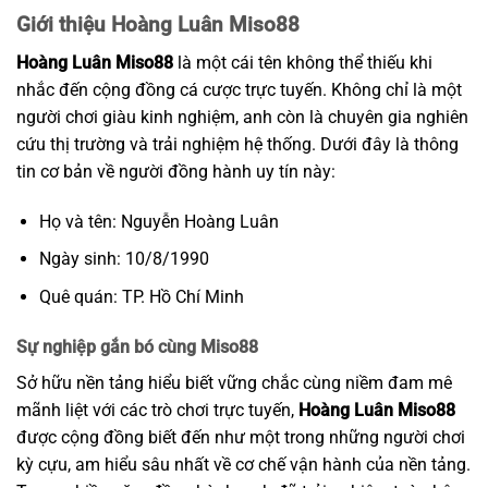
Giới thiệu Hoàng Luân Miso88
Hoàng Luân Miso88
là một cái tên không thể thiếu khi
nhắc đến cộng đồng cá cược trực tuyến. Không chỉ là một
người chơi giàu kinh nghiệm, anh còn là chuyên gia nghiên
cứu thị trường và trải nghiệm hệ thống. Dưới đây là thông
tin cơ bản về người đồng hành uy tín này:
Họ và tên: Nguyễn Hoàng Luân
Ngày sinh: 10/8/1990
Quê quán: TP. Hồ Chí Minh
Sự nghiệp gắn bó cùng Miso88
Sở hữu nền tảng hiểu biết vững chắc cùng niềm đam mê
mãnh liệt với các trò chơi trực tuyến,
Hoàng Luân Miso88
được cộng đồng biết đến như một trong những người chơi
kỳ cựu, am hiểu sâu nhất về cơ chế vận hành của nền tảng.