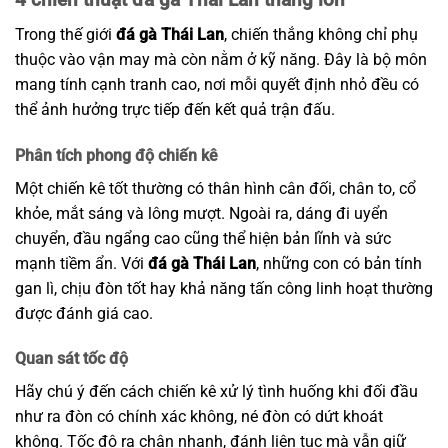
Trong thế giới
đá gà Thái Lan
, chiến thắng không chỉ phụ
thuộc vào vận may mà còn nằm ở kỹ năng. Đây là bộ môn
mang tính cạnh tranh cao, nơi mỗi quyết định nhỏ đều có
thể ảnh hưởng trực tiếp đến kết quả trận đấu.
Phân tích phong độ chiến kê
Một chiến kê tốt thường có thân hình cân đối, chân to, cổ
khỏe, mắt sáng và lông mượt. Ngoài ra, dáng đi uyển
chuyển, đầu ngẩng cao cũng thể hiện bản lĩnh và sức
mạnh tiềm ẩn. Với
đá gà Thái Lan
, những con có bản tính
gan lì, chịu đòn tốt hay khả năng tấn công linh hoạt thường
được đánh giá cao.
Quan sát tốc độ
Hãy chú ý đến cách chiến kê xử lý tình huống khi đối đầu
như ra đòn có chính xác không, né đòn có dứt khoát
không. Tốc độ ra chân nhanh, đánh liên tục mà vẫn giữ