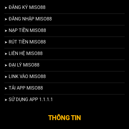
ĐĂNG KÝ MISO88
ĐĂNG NHẬP MISO88
NẠP TIỀN MISO88
RÚT TIỀN MISO88
LIÊN HỆ MISO88
ĐẠI LÝ MISO88
LINK VÀO MISO88
TẢI APP MISO88
SỬ DỤNG APP 1.1.1.1
THÔNG TIN