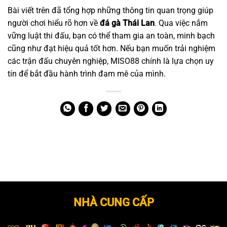
Bài viết trên đã tổng hợp những thông tin quan trọng giúp
người chơi hiểu rõ hơn về
đá gà Thái Lan
. Qua việc nắm
vững luật thi đấu, bạn có thể tham gia an toàn, minh bạch
cũng như đạt hiệu quả tốt hơn. Nếu bạn muốn trải nghiệm
các trận đấu chuyên nghiệp, MISO88 chính là lựa chọn uy
tín để bắt đầu hành trình đam mê của mình.
NHÀ CUNG CẤP