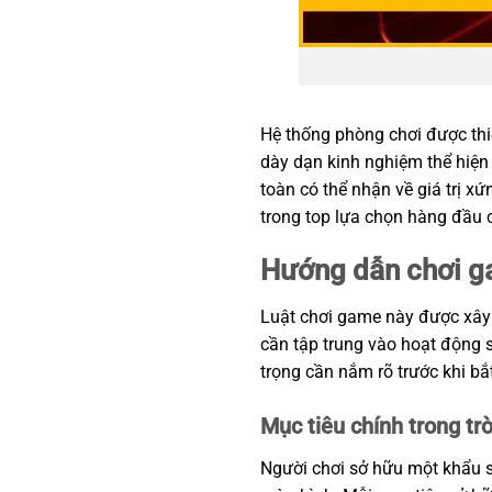
Hệ thống phòng chơi được thiế
dày dạn kinh nghiệm thể hiện 
toàn có thể nhận về giá trị x
trong top lựa chọn hàng đầu 
Hướng dẫn chơi g
Luật chơi game này được xây 
cần tập trung vào hoạt động 
trọng cần nắm rõ trước khi bắ
Mục tiêu chính trong tr
Người chơi sở hữu một khẩu sú