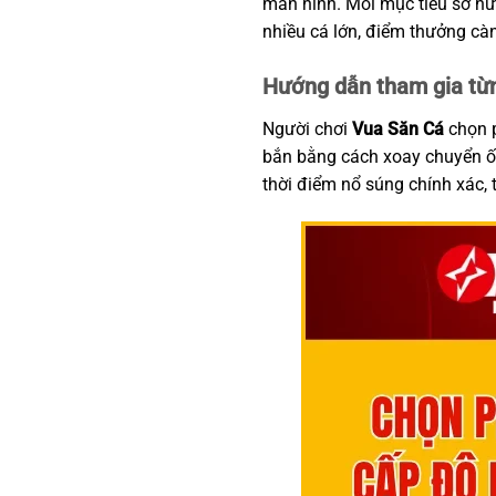
màn hình. Mỗi mục tiêu sở hữu
nhiều cá lớn, điểm thưởng cà
Hướng dẫn tham gia từ
Người chơi
Vua Săn Cá
chọn p
bắn bằng cách xoay chuyển ốn
thời điểm nổ súng chính xác, t