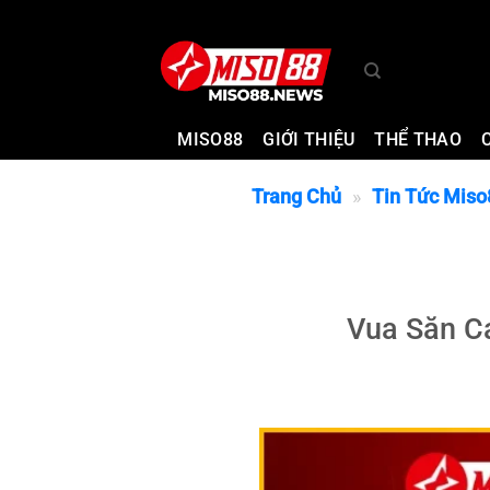
Bỏ
qua
nội
dung
MISO88
GIỚI THIỆU
THỂ THAO
Trang Chủ
»
Tin Tức Miso
Vua Săn Cá