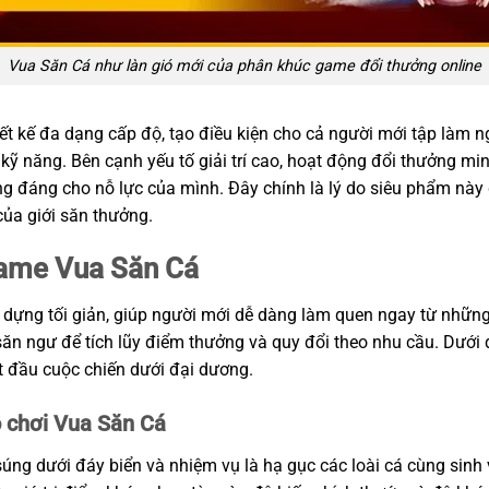
Vua Săn Cá như làn gió mới của phân khúc game đổi thưởng online
t kế đa dạng cấp độ, tạo điều kiện cho cả người mới tập làm n
kỹ năng. Bên cạnh yếu tố giải trí cao, hoạt động đổi thưởng mi
ứng đáng cho nỗ lực của mình. Đây chính là lý do siêu phẩm nà
của giới săn thưởng.
ame Vua Săn Cá
dựng tối giản, giúp người mới dễ dàng làm quen ngay từ những
săn ngư để tích lũy điểm thưởng và quy đổi theo nhu cầu. Dưới
t đầu cuộc chiến dưới đại dương.
ò chơi Vua Săn Cá
ng dưới đáy biển và nhiệm vụ là hạ gục các loài cá cùng sinh 