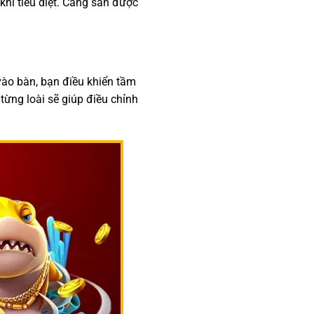
khi tiêu diệt. Càng săn được
ào bàn, bạn điều khiển tầm
ừng loài sẽ giúp điều chỉnh