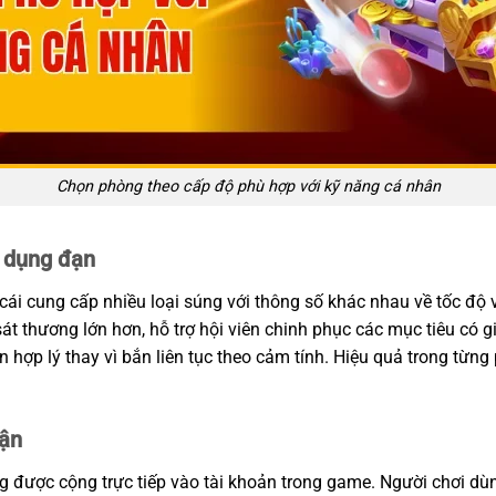
Chọn phòng theo cấp độ phù hợp với kỹ năng cá nhân
ử dụng đạn
 cái cung cấp nhiều loại súng với thông số khác nhau về tốc độ
t thương lớn hơn, hỗ trợ hội viên chinh phục các mục tiêu có gi
n hợp lý thay vì bắn liên tục theo cảm tính. Hiệu quả trong từng
rận
ởng được cộng trực tiếp vào tài khoản trong game. Người chơi d