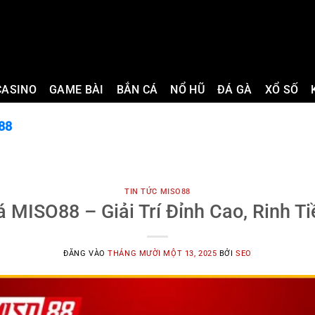
CASINO
GAME BÀI
BẮN CÁ
NỔ HŨ
ĐÁ GÀ
XỔ SỐ
88
TIN TỨC MISO88
 MISO88 – Giải Trí Đỉnh Cao, Rinh T
ĐĂNG VÀO
THÁNG MƯỜI MỘT 13, 2025
BỞI
SEO