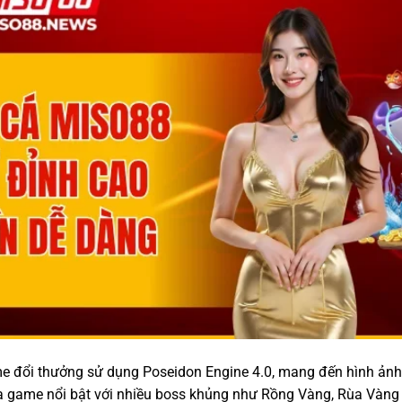
e đổi thưởng sử dụng Poseidon Engine 4.0, mang đến hình ảnh
 game nổi bật với nhiều boss khủng như Rồng Vàng, Rùa Vàng